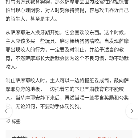
打骂的方式教育狗狗，那么萨摩耶会因为经常性的担惊害
怕出现心理阴影，对人时刻保持警惕，容易攻击靠近自己
的陌生人，甚至是主人。
从萨摩耶进入换牙期开始，它会喜欢咬东西。这个时候，
主人应该多买一些玩具、磨牙棒给狗狗啃咬。当发现萨摩
耶出现咬人的行为，一定要及时制止，并给予适当的教
育，不然萨摩耶长大后就会因为这个不良习惯，动不动就
咬人。
制止萨摩耶咬人时，主人可以一边将报纸卷成筒，敲向萨
摩耶身旁的地板，一边托着它的下巴严肃教育它不能咬
人。当萨摩耶安静下来后，再适当喂一些零食奖励和夸奖
它。无论如何，不要动手体罚狗狗。
标签: