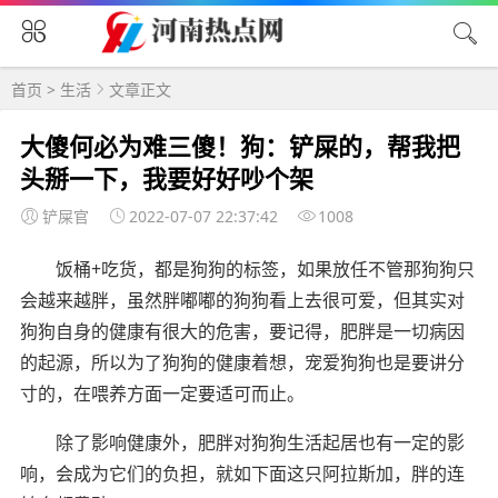
首页
>
生活
文章正文
大傻何必为难三傻！狗：铲屎的，帮我把
头掰一下，我要好好吵个架
铲屎官
2022-07-07 22:37:42
1008
饭桶+吃货，都是狗狗的标签，如果放任不管那狗狗只
会越来越胖，虽然胖嘟嘟的狗狗看上去很可爱，但其实对
狗狗自身的健康有很大的危害，要记得，肥胖是一切病因
的起源，所以为了狗狗的健康着想，宠爱狗狗也是要讲分
寸的，在喂养方面一定要适可而止。
除了影响健康外，肥胖对狗狗生活起居也有一定的影
响，会成为它们的负担，就如下面这只阿拉斯加，胖的连