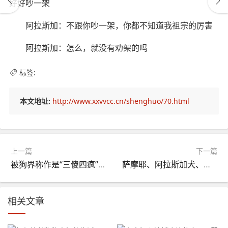
好好吵一架
阿拉斯加：不跟你吵一架，你都不知道我祖宗的厉害
阿拉斯加：怎么，就没有劝架的吗
标签:
本文地址:
http://www.xxvvcc.cn/shenghuo/70.html
上一篇
下一篇
被狗界称作是“三傻四疯”的7种狗子，有你家养的吗？
萨摩耶、阿拉斯加犬、哈士奇雪橇三傻各具特色，不要认错哦！
相关文章