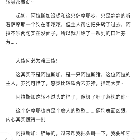
转身都费劲~
起初，阿拉斯加没想和这只萨摩耶吵，只是静静的听
着萨摩耶一个狗在哪嚷嚷，但主人帮它把头转了过去，阿
拉不吵两句实在没面子，所以就开始了一系列的口吐芬
芳.....
大傻何必为难三傻!
这其实不是阿拉斯加，是一只阿拉斯猪，这位阿拉的
主人，养狗可惜了，感觉比较适合去养猪，指定大卖~
阿拉斯加这转不过头的样子，像极了脖子落枕的你~
这个萨摩耶也真是个磨人的憨憨........俩狗表面凶狠，
内心其实慌得一批
阿拉斯加：铲屎的，过来帮我把头掰一下，我要和它