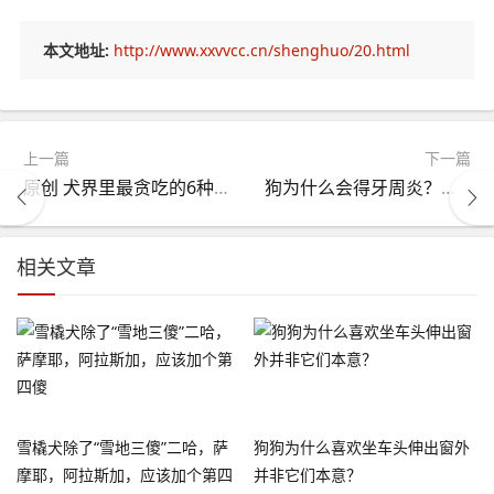
本文地址:
http://www.xxvvcc.cn/shenghuo/20.html
上一篇
下一篇
原创 犬界里最贪吃的6种狗狗，“雪橇三傻”都聚齐了，你喂得起吗？
狗为什么会得牙周炎？狗得了牙周炎怎么治疗
相关文章
雪橇犬除了“雪地三傻”二哈，萨
狗狗为什么喜欢坐车头伸出窗外
摩耶，阿拉斯加，应该加个第四
并非它们本意？